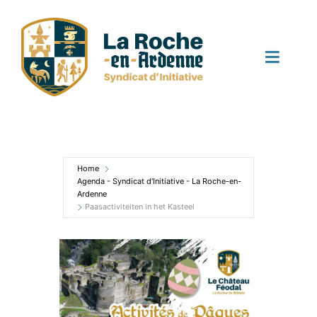
Skip
to
content
Toggle
Naviga
Startpagina
Activiteiten
Home
Agenda - Syndicat d'Initiative - La Roche-en-
Ardenne
Paasactiviteiten in het Kasteel
Nieuws
Agenda
Contact