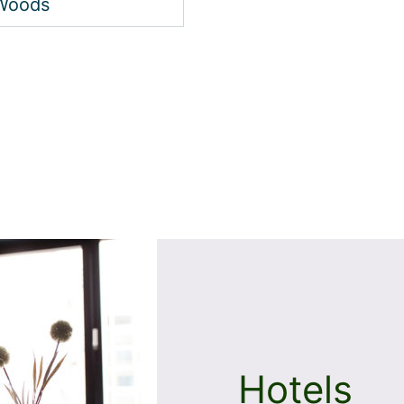
Hotels
Onze hotels staan be
warme gastvrijheid, m
panoramisch uitzicht 
landschap.
Na een drukke dag vol 