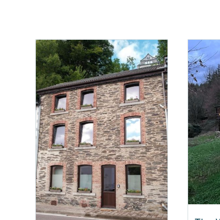
Le Préau
Gîte 