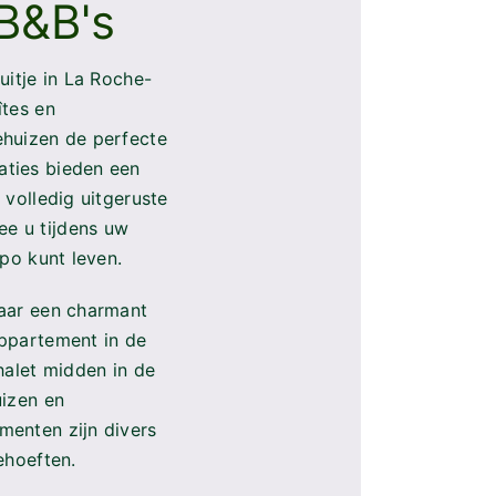
 volledig uitgeruste
e u tijdens uw
mpo kunt leven.
aar een charmant
ppartement in de
halet midden in de
uizen en
enten zijn divers
ehoeften.