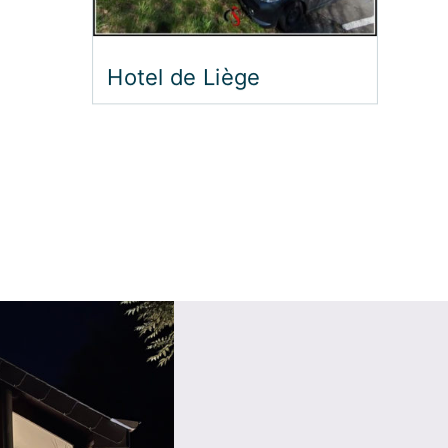
Gîtes en
Voor een onafhankelijk 
en-Ardenne zijn onze g
gemeubileerde vakanti
optie. Deze accommoda