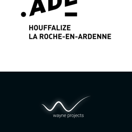
Grafische identiteit & Web Design door
Wayne
Projects
www.wayne-projects.com