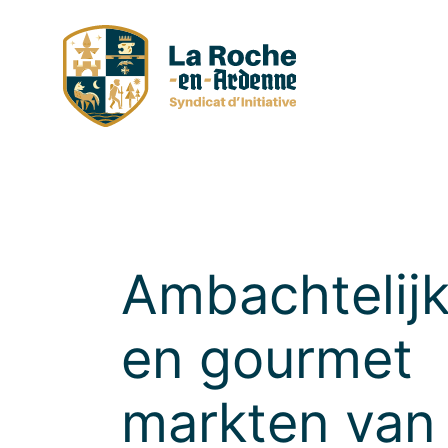
Skip
to
content
Ambachtelij
en gourmet
markten van