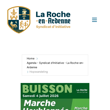
Skip
to
content
Toggle
Naviga
Startpagina
Activiteiten
Home
Agenda - Syndicat d'Initiative - La Roche-en-
Ardenne
Hopwandeling
Nieuws
Agenda
Contact