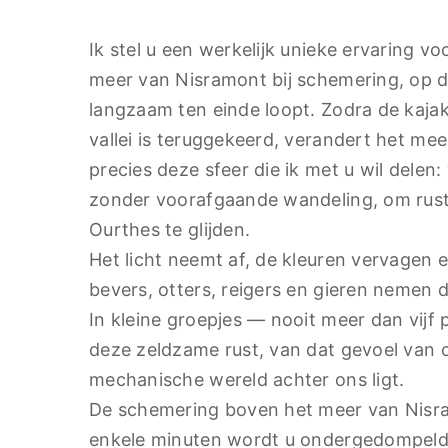
Ik stel u een werkelijk unieke ervaring v
meer van Nisramont bij schemering, op
langzaam ten einde loopt. Zodra de kajakv
vallei is teruggekeerd, verandert het mee
precies deze sfeer die ik met u wil delen:
zonder voorafgaande wandeling, om rusti
Ourthes te glijden.
Het licht neemt af, de kleuren vervagen 
bevers, otters, reigers en gieren nemen 
In kleine groepjes — nooit meer dan vij
deze zeldzame rust, van dat gevoel van o
mechanische wereld achter ons ligt.
De schemering boven het meer van Nisram
enkele minuten wordt u ondergedompeld i