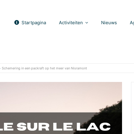
Startpagina
Activiteiten
Nieuws
A
Schemering in een packraft op het meer van Nisramont