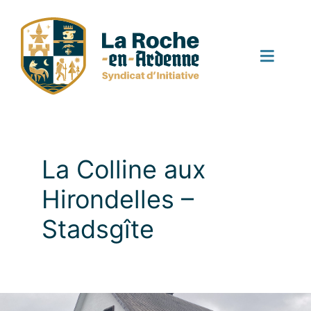
Skip
to
content
Toggle
Naviga
Startpagina
Activiteiten
La Colline aux
Hirondelles –
Nieuws
Stadsgîte
Agenda
Contact