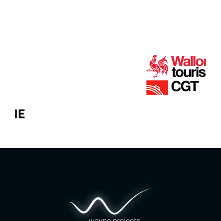
Grafische identiteit & Web Design door
Wayne