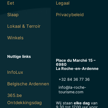
Eet
Legaal
Slaap
Privacybeleid
Lokaal & Terroir
Winkels
Nuttige links
Place du Marché 15 –
6980
La Roche-en-Ardenne
InfoLux
+32 84 36 77 36
Belgische Ardennen
info@la-roche-
tourisme.com
365.be
Ontdekkingsdag
Wij staan
elke dag
van
9.30 tot 17.00 uur voor