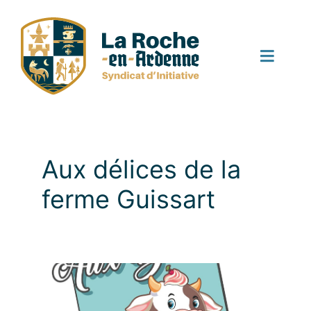
Skip
to
content
Toggle
Naviga
Startpagina
Activiteiten
Aux délices de la
ferme Guissart
Nieuws
Agenda
Contact