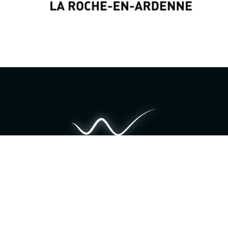
Grafische identiteit & Web Design door
Wayne
Projects
www.wayne-projects.com