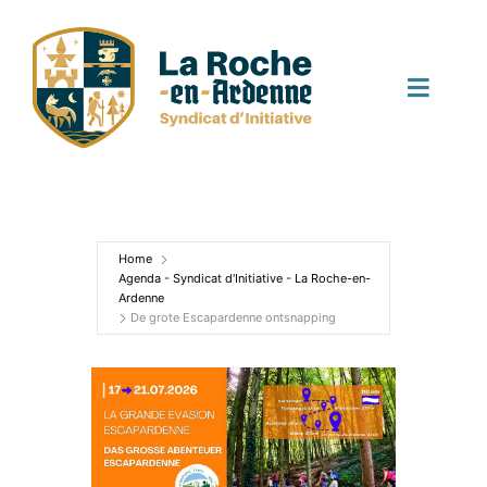
Skip
to
content
Toggle
Naviga
Startpagina
Activiteiten
Home
Agenda - Syndicat d'Initiative - La Roche-en-
Ardenne
De grote Escapardenne ontsnapping
Nieuws
Agenda
Contact