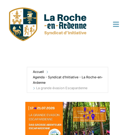
Passer
au
contenu
Toggle
Naviga
Découvrir
Bouger
Accueil
Agenda - Syndicat d'Initiative - La Roche-en-
Ardenne
La grande évasion Escapardenne
Manger
Dormir
Terroir et local