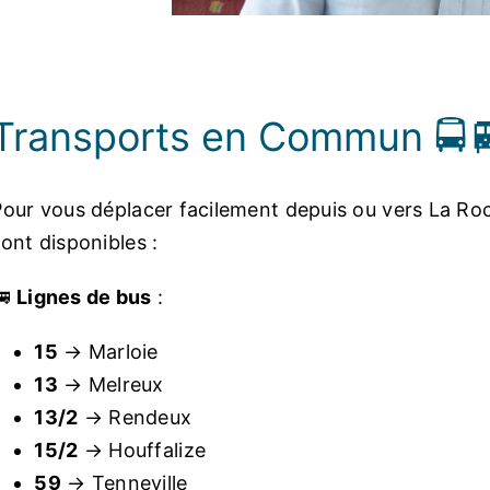
Transports en Commun 🚍
Pour vous déplacer facilement depuis ou vers La Ro
ont disponibles :
🚌
Lignes de bus
:
15
→ Marloie
13
→ Melreux
13/2
→ Rendeux
15/2
→ Houffalize
59
→ Tenneville