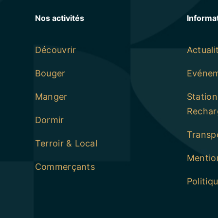
Nos activités
Informa
Découvrir
Actuali
Bouger
Evéne
Manger
Statio
Rechar
Dormir
Transp
Terroir & Local
Mention
Commerçants
Politiq