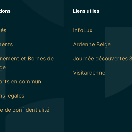
tions
Liens utiles
tés
InfoLux
ments
Ardenne Belge
nnement et Bornes de
Journée découvertes 
ge
Visitardenne
orts en commun
s légales
ue de confidentialité