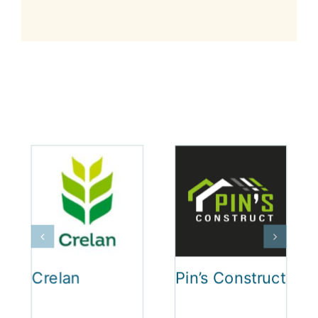
regorgent de petites
boutiques pittoresques
Crelan
Pin’s Construct