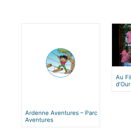
Projet Life-nature
« Plateau des Tailles » –
Samrée
Outdo