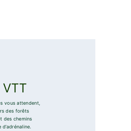
u VTT
és vous attendent,
s des forêts
et des chemins
 d’adrénaline.