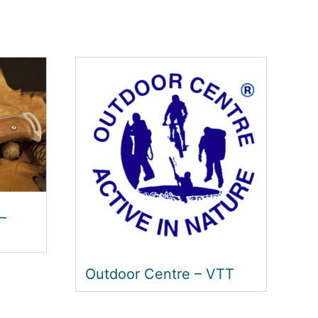
Trott-e-Trail
–