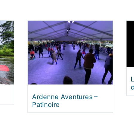
L
d
Ardenne Aventures –
Patinoire