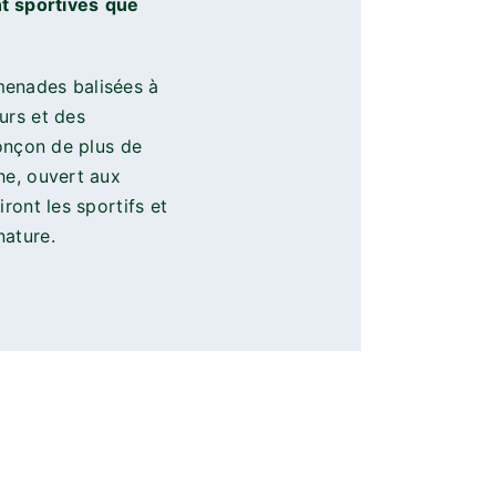
nt sportives
que
menades balisées à
urs et des
ronçon de plus de
he, ouvert aux
iront les sportifs et
nature.