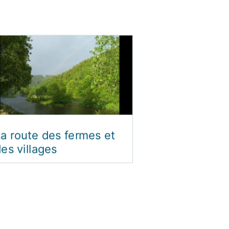
a route des fermes et
es villages
Outdoor Cen