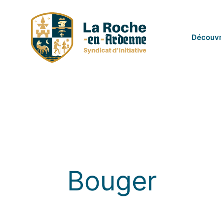
Passer
au
contenu
Découvr
Bouger
Bouger