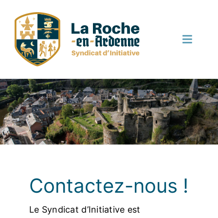
Passer
au
contenu
Toggle
Naviga
Découvrir
Bouger
Manger
Dormir
Contactez-nous !
Le Syndicat d’Initiative est
Terroir et local