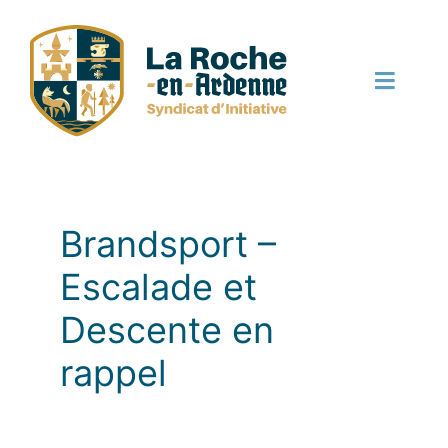
Passer
au
contenu
Toggle
Naviga
Découvrir
Bouger
Brandsport –
Escalade et
Manger
Descente en
rappel
Dormir
Terroir et local