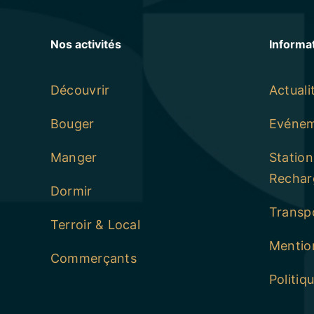
Nos activités
Informa
Découvrir
Actuali
Bouger
Evéne
Manger
Statio
Rechar
Dormir
Transp
Terroir & Local
Mention
Commerçants
Politiq