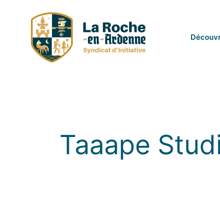
Passer
au
contenu
Découvr
Taaape Stud