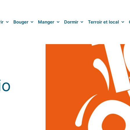
ir
Bouger
Manger
Dormir
Terroir et local
io