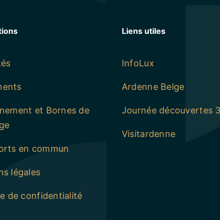
tions
Liens utiles
tés
InfoLux
ments
Ardenne Belge
nnement et Bornes de
Journée découvertes 
ge
Visitardenne
orts en commun
s légales
ue de confidentialité