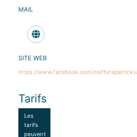
MAIL
SITE WEB
https://www.facebook.com/coiffurepatrickv
Tarifs
Les
tarifs
peuvent