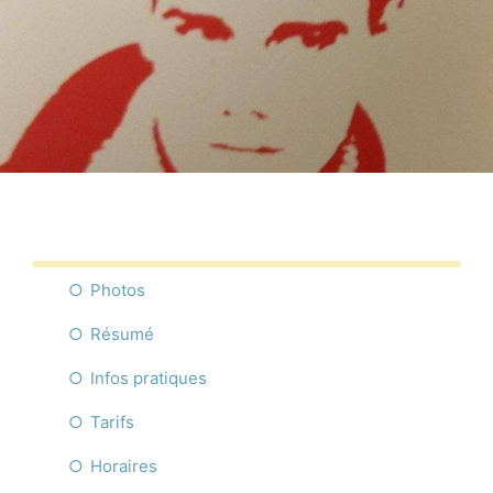
Commerces
Infos pratique
Français
Photos
Résumé
Infos pratiques
Tarifs
Horaires