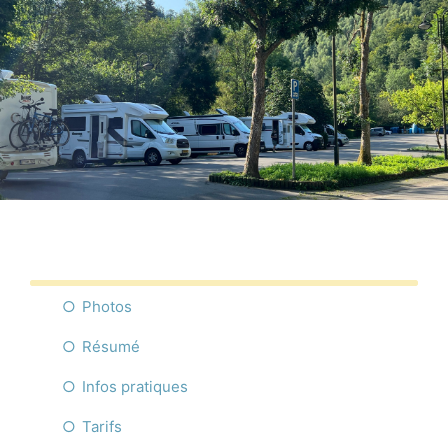
Commerces
Infos pratique
Français
Photos
Résumé
Infos pratiques
Tarifs