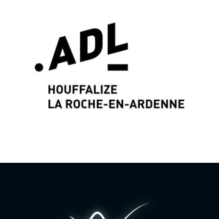
Identité graphique & Web Design par
Wayne
Projects
www.wayne-projects.com