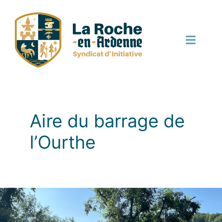
Passer
au
contenu
Toggle
Naviga
Découvrir
Bouger
Aire du barrage de
l’Ourthe
Manger
Dormir
Terroir et local