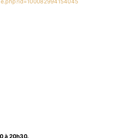
ile.php?id=100082994154045
30 à 20h30.