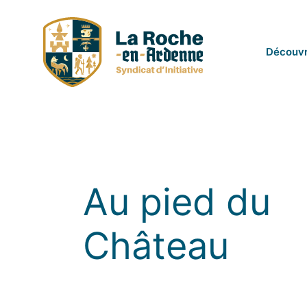
Passer
au
contenu
Découvr
Au pied du
Château