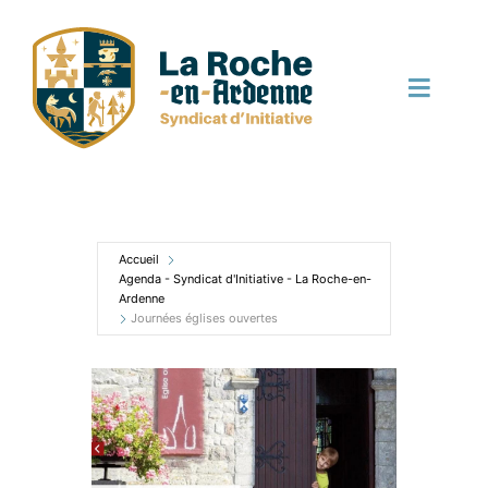
Passer
au
contenu
Toggle
Naviga
Découvrir
Bouger
Accueil
Agenda - Syndicat d'Initiative - La Roche-en-
Ardenne
Journées églises ouvertes
Manger
Dormir
Terroir et local