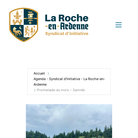
Passer
au
contenu
Toggle
Naviga
Découvrir
Bouger
Accueil
Agenda - Syndicat d'Initiative - La Roche-en-
Ardenne
Promenade du mois – Samrée
Manger
Dormir
Terroir et local