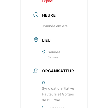
Expiré!
HEURE
Journée entière
LIEU
Samrée
Samrée
ORGANISATEUR
Syndicat d'initiative
Hauteurs et Gorges
de l'Ourthe