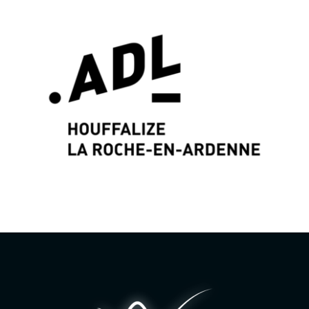
Identité graphique & Web Design par
Wayne
Projects
www.wayne-projects.com