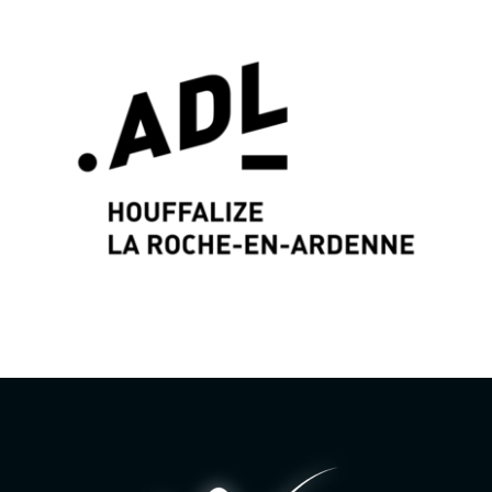
Identité graphique & Web Design par
Wayne
Projects
www.wayne-projects.com