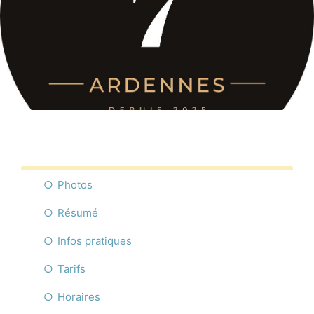
Commerces
Infos pratique
Français
Photos
Résumé
Infos pratiques
Tarifs
Horaires