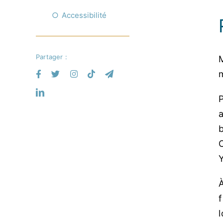
Accessibilité
Partager :
m
b
C
À