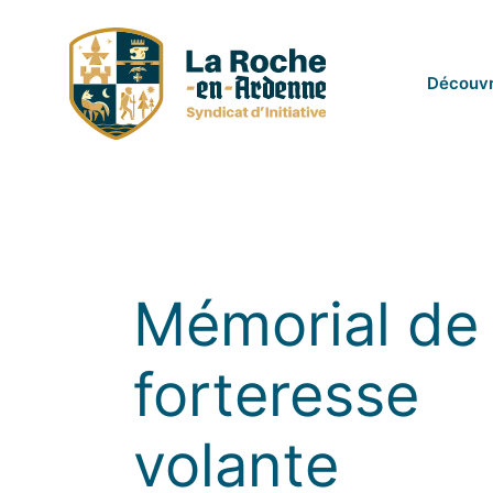
Passer
au
contenu
Découvr
Mémorial de 
forteresse
volante