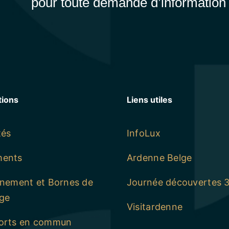
pour toute demande d’information
tions
Liens utiles
tés
InfoLux
ments
Ardenne Belge
nnement et Bornes de
Journée découvertes 
ge
Visitardenne
orts en commun