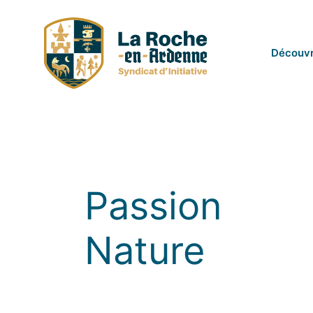
Passer
au
contenu
Découvr
Passion
Nature