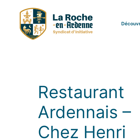
Passer
au
contenu
Découvr
Restaurant
Ardennais –
Chez Henri