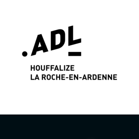
Identité graphique & Web Design par
Wayne
Projects
www.wayne-projects.com