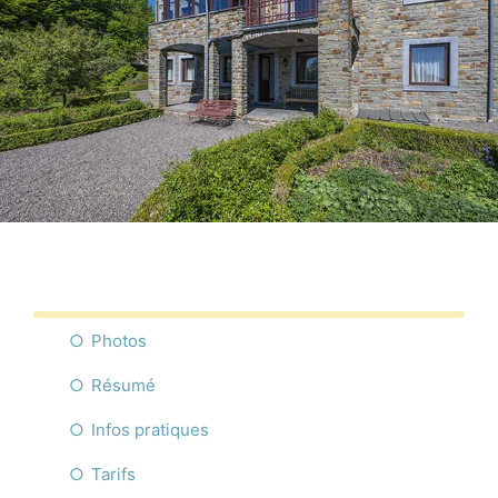
Commerces
Infos pratique
Français
Photos
Résumé
Infos pratiques
Tarifs