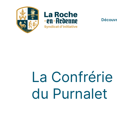
Passer
au
contenu
Découvr
La Confrérie
du Purnalet