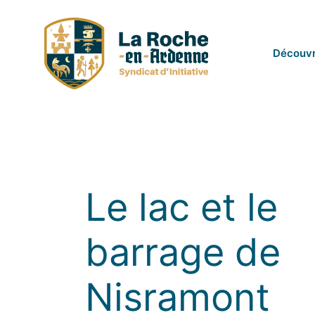
Passer
au
contenu
Découvr
Le lac et le
barrage de
Nisramont