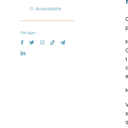
Accessibilité
C
p
Partager :
N
c
e
N