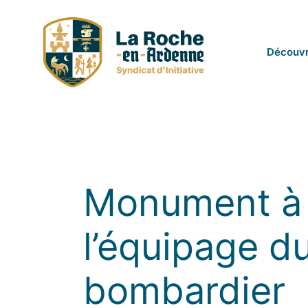
Passer
au
contenu
Découvr
Monument à
l’équipage d
bombardier